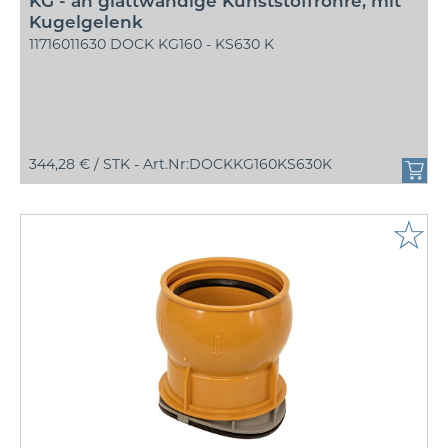
KG - an glattwandige Kunststoffrohre, mit
Kugelgelenk
11716011630 DOCK KG160 - KS630 K
344,28 € /
STK - Art.Nr:DOCKKG160KS630K
☆