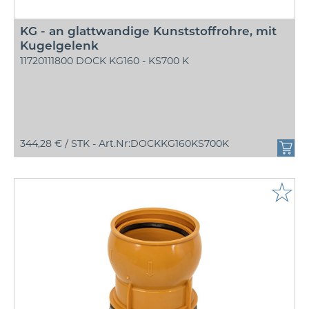
KG - an glattwandige Kunststoffrohre, mit
Kugelgelenk
11720111800 DOCK KG160 - KS700 K
344,28 € /
STK - Art.Nr:DOCKKG160KS700K
☆