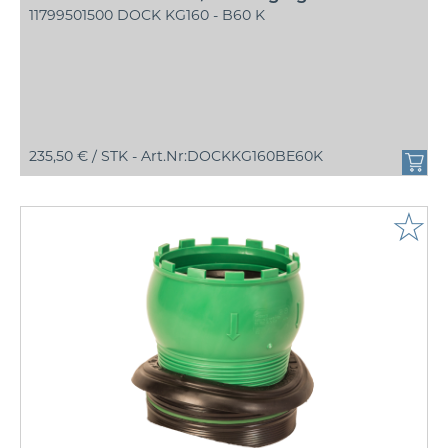
11799501500 DOCK KG160 - B60 K
235,50 € /
STK - Art.Nr:DOCKKG160BE60K
☆