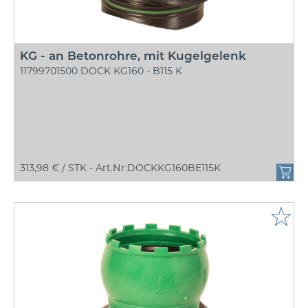
KG - an Betonrohre, mit Kugelgelenk
11799701500 DOCK KG160 - B115 K
313,98 € /
STK - Art.Nr:DOCKKG160BE115K
☆