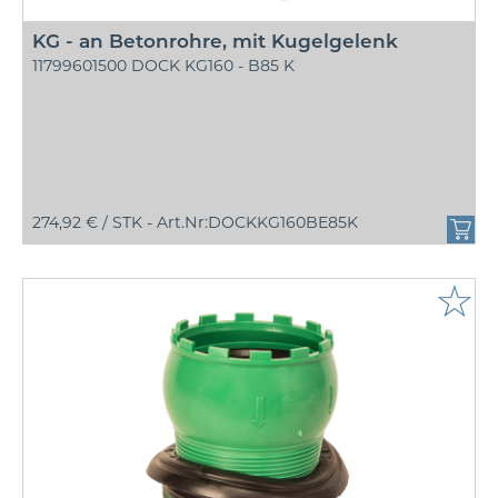
KG - an Betonrohre, mit Kugelgelenk
11799601500 DOCK KG160 - B85 K
274,92 € /
STK - Art.Nr:DOCKKG160BE85K
☆