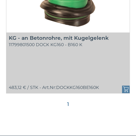
KG - an Betonrohre, mit Kugelgelenk
11799801500 DOCK KG160 - B160 K
483,12 € /
STK - Art.Nr:DOCKKG160BE160K
1