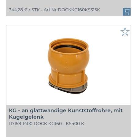
344,28 € /
STK - Art.Nr:DOCKKG160KS315K
☆
KG - an glattwandige Kunststoffrohre, mit
Kugelgelenk
11715811400 DOCK KG160 - KS400 K