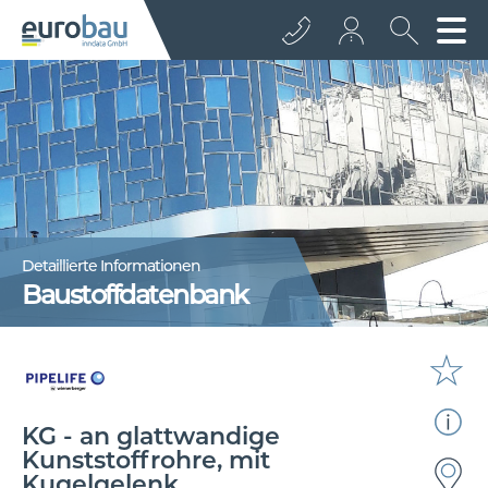
+43 512 362233
info@euro­bau.com
inndata
Detaillierte Informationen
Baustoffdatenbank
☆
KG - an glattwandige
Kunststoffrohre, mit
Kugelgelenk