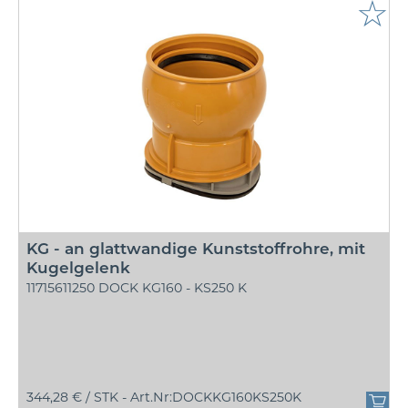
☆
KG - an glattwandige Kunststoffrohre, mit
Kugelgelenk
11715611250 DOCK KG160 - KS250 K
344,28 € /
STK - Art.Nr:DOCKKG160KS250K