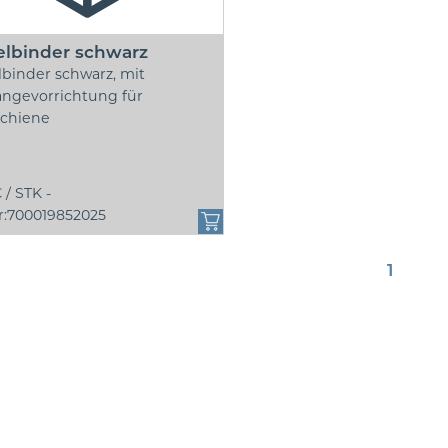
elbinder schwarz
binder schwarz, mit
ängevorrichtung für
schiene
€ /
STK -
r:700019852025
1