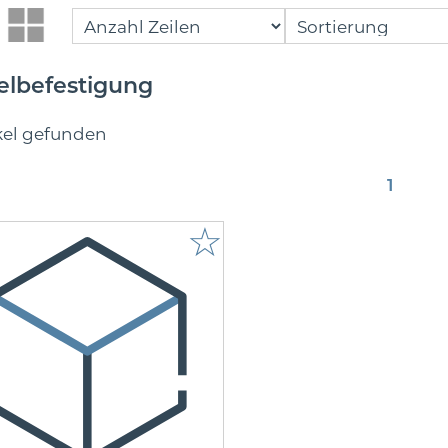
elbefestigung
ikel gefunden
1
☆