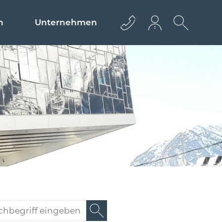
n
Unternehmen
+43 512 362233
info@euro­bau.com
inndata