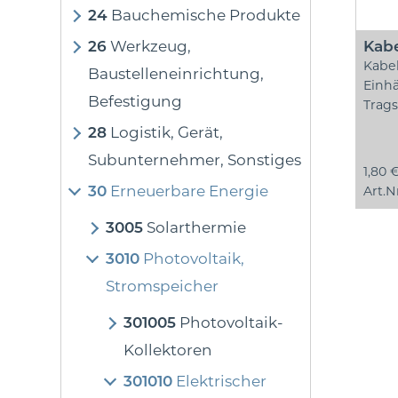
24
Bauchemische Produkte
26
Werkzeug,
Kab
Kabel
Baustelleneinrichtung,
Einh
Befestigung
Trag
28
Logistik, Gerät,
Subunternehmer, Sonstiges
1,80 
30
Erneuerbare Energie
Art.N
3005
Solarthermie
3010
Photovoltaik,
Stromspeicher
301005
Photovoltaik-
Kollektoren
301010
Elektrischer