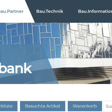
au.
Partner
Bau.
Technik
Bau.
Informatio
nbank
kliste
Besuchte Artikel
Warenkorb