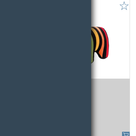
☆
Stoffelefant
Stoffelefant MIDI - ca. 45 cm 1 Stk.
34,31 € /
STK - Art.Nr:80962