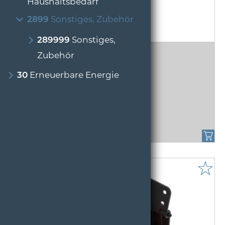
Haushaltsbedarf
2899
Sonstiges, Zubehör
289999
Sonstiges,
Caparol Eiswürfelform
Zubehör
Caparol Eiswürfelform1 Stk.
30
Erneuerbare Energie
2,56 € /
STK - Art.Nr:1004490
☆