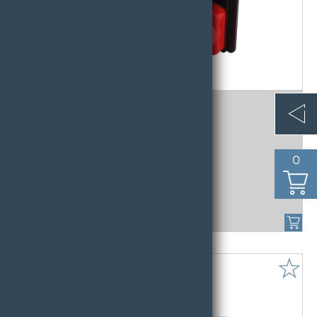
Kaltex-Hahn Typ 200 1 Stk.
Kaltex-Hahn Typ 200 1 Stk.
0
152,14 € /
STK - Art.Nr:307083
☆