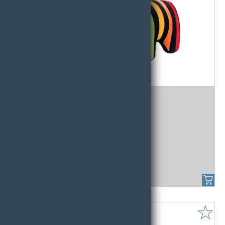
Stoffelefant
Stoffelefant JUMBI - ca. 16 cm 1 Stk.
6,53 € /
STK - Art.Nr:80968
☆