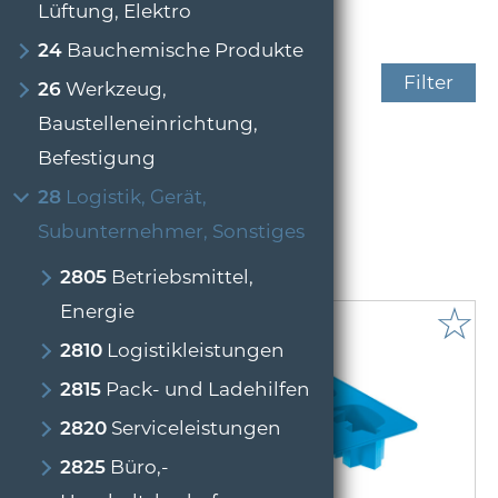
Lüftung, Elektro
24
Bauchemische Produkte
Filter
26
Werkzeug,
Baustelleneinrichtung,
Sonstiges, Zubehör
Befestigung
28
Logistik, Gerät,
6 Artikel gefunden
Subunternehmer, Sonstiges
1
2805
Betriebsmittel,
☆
Energie
2810
Logistikleistungen
2815
Pack- und Ladehilfen
2820
Serviceleistungen
2825
Büro,-