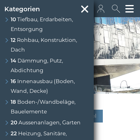
Kategorien
10
Tiefbau, Erdarbeiten,
Entsorgung
+43 512 362233
12
Rohbau, Konstruktion,
info@euro­bau.com
Dach
14
Dämmung, Putz,
inndata
Abdichtung
Detaillierte Informationen
16
Innenausbau (Boden,
Baustoffdatenbank
Wand, Decke)
18
Boden-/Wandbeläge,
Bauelemente
Merkliste
Besuchte Artikel
20
Aussenanlagen, Garten
Warenkorb
22
Heizung, Sanitäre,