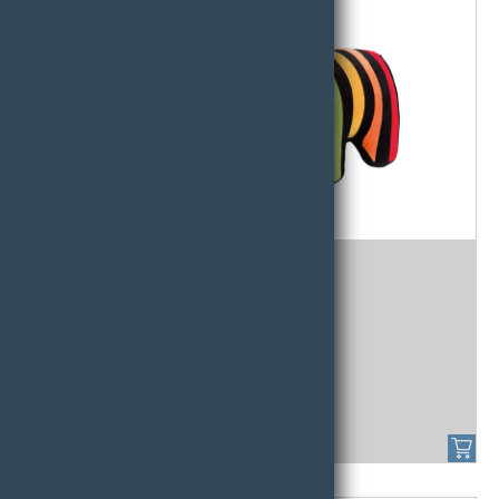
Stoffelefant
Stoffelefant MAXI - ca. 62 cm 1 Stk.
77,56 € /
STK - Art.Nr:80961