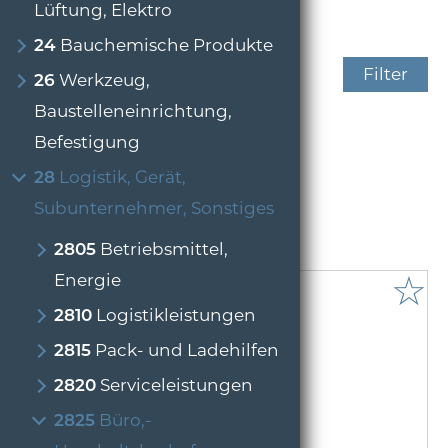
Lüftung, Elektro
24
Bauchemische Produkte
Filter
26
Werkzeug,
Baustelleneinrichtung,
Büro,- Haushaltsbedarf
Befestigung
28
Logistik, Gerät,
54 Artikel gefunden
Subunternehmer, Sonstiges
1
2
...3
>
2805
Betriebsmittel,
☆
Energie
2810
Logistikleistungen
2815
Pack- und Ladehilfen
2820
Serviceleistungen
2825
Büro,-