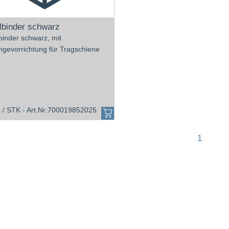
lbinder schwarz
binder schwarz, mit
ngevorrichtung für Tragschiene
 /
STK - Art.Nr:700019852025
1