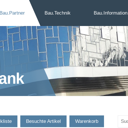
Bau.
Partner
Bau.
Technik
Bau.
Information
bank
kliste
Besuchte Artikel
Warenkorb