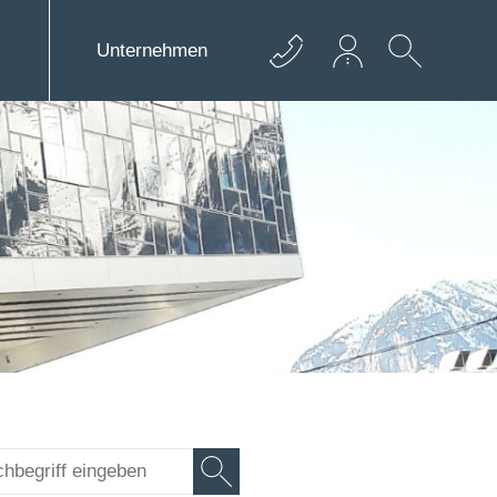
Unternehmen
+43 512 362233
info@euro­bau.com
inndata