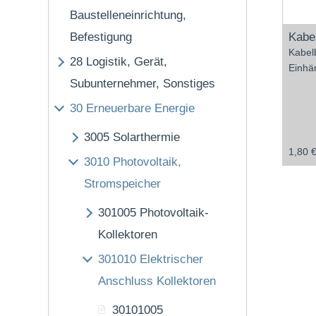
Baustelleneinrichtung,
Befestigung
Kabe
Kabel
28
Logistik, Gerät,
Einhä
Subunternehmer, Sonstiges
30
Erneuerbare Energie
3005
Solarthermie
1,80 €
3010
Photovoltaik,
Stromspeicher
301005
Photovoltaik-
Kollektoren
301010
Elektrischer
Anschluss Kollektoren
30101005