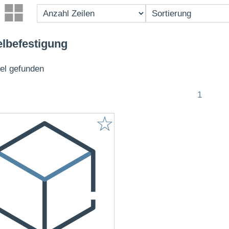
lbefestigung
kel gefunden
1
☆